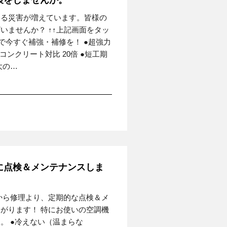
策をしませんか。
よる災害が増えています。皆様の
いませんか？ ↑↑上記画面をタッ
”で今すぐ補強・補修を！ ●超強力
ンクリート対比 20倍 ●短工期
大の…
に点検＆メンテナンスしま
から修理より、定期的な点検＆メ
がります！ 特にお使いの空調機
。 ●冷えない（温まらな