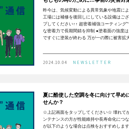
もしもの時のために…事前の災害対
昨今は、気候変動による異常気象や地震に
工場には補修を後回しにしている設備はござ
プしてください↑↑ 超密着補強コーティング
な密着力で長期間錆を抑制 ●塗着面の強度はコ
ですぐに塗装が終わる 万が一の際に被害拡
2024.10.04
NEWSLETTER
夏に酷使した空調を冬に向けて早め
せんか？
☆上記画面をタップしてください☆ 壊れて
ンテナンスの方が性能維持や長寿命化につな
が以下のような場合は点検をおすすめします