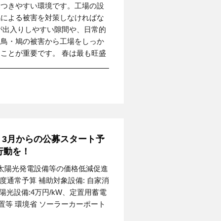
みつきやすい環境です。工場の設
鳩による被害を対策しなければな
が出入りしやすい隙間や、日常的
。鳥・鳩の被害から工場をしっか
ことが重要です。 春は最も旺盛
 3月からの公募スタート予
行動を！
 太陽光発電設備等の価格低減促進
度通常予算 補助対象設備: 自家消
陽光設備:4万円/kW、定置用蓄電
の設置等 環境省 ソーラーカーポート