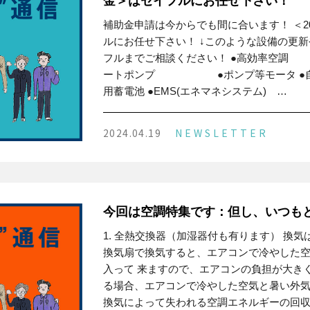
金＞はセイフルにお任せ下さい！
補助金申請は今からでも間に合います！ ＜2
ルにお任せ下さい！ ↓このような設備の更新
フルまでご相談ください！ ●高効率
ートポンプ ●ポンプ等モータ ●
用蓄電池 ●EMS(エネマネシステム) …
2024.04.19
NEWSLETTER
今回は空調特集です：但し、いつも
1. 全熱交換器（加湿器付も有ります） 換
換気扇で換気すると、エアコンで冷やした
入って 来ますので、エアコンの負担が大き
る場合、エアコンで冷やした空気と暑い外気
換気によって失われる空調エネルギーの回収