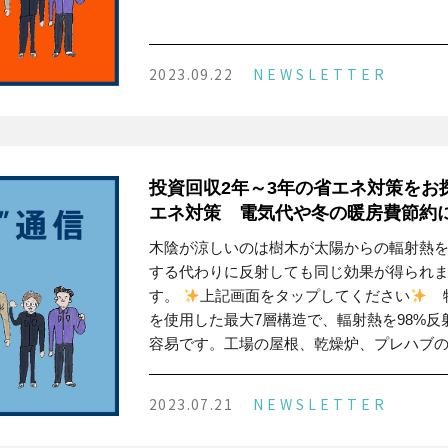
2023.09.22
NEWSLETTER
投資回収2年～3年の省エネ対策をお
エネ対策 電気代や冬の暖房費節約
木陰が涼しいのは樹木が太陽からの輻射熱を
する代わりに反射しても同じ効果が得られ
す。
上記画面をタップしてください
特
を使用した最大7層構造で、輻射熱を98%反
容易です。工場の屋根、乾燥炉、プレハブ
2023.07.21
NEWSLETTER