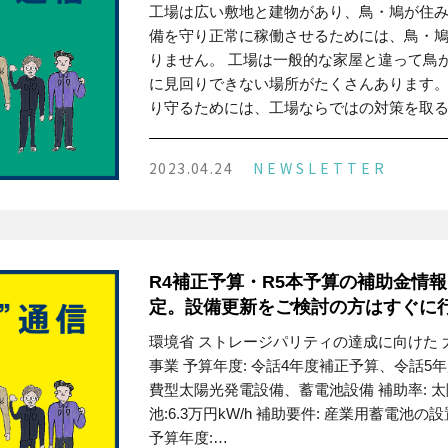
工場は広い敷地と建物があり、鳥・鳩が住
備を守り正常に稼働させるためには、鳥・
りません。 工場は一般的な家屋と違って鳥
に見回りできない場所がたくさんあります
り守るためには、工場ならではの対策を取る
な繁殖シ…
2023.04.24
NEWSLETTER
R4補正予算・R5本予算の補助金情報
定。設備更新をご検討の方はすぐに
環境省 ストレージパリティの達成に向けた
事業 予算年度: 令話4年度補正予算、令話5年
費型太陽光発電設備、蓄電池設備 補助率: 太
池:6.3万円kW/h 補助要件: 産業用蓄電池
予算年度:…