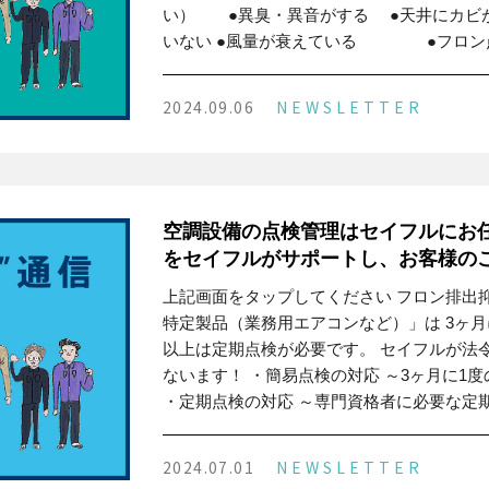
い） ●異臭・異音がする ●天井にカビ
いない ●風量が衰えている ●フロン
2024.09.06
NEWSLETTER
空調設備の点検管理はセイフルにお任
をセイフルがサポートし、お客様の
上記画面をタップしてください フロン排出
特定製品（業務用エアコンなど）」は 3ヶ
以上は定期点検が必要です。 セイフルが法
ないます！ ・簡易点検の対応 ～3ヶ月に1
・定期点検の対応 ～専門資格者に必要な定
2024.07.01
NEWSLETTER