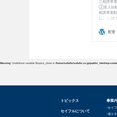
Warning
: Undefined variable $topics_close in
/home/safulle/safulle.co.jp/public_html/wp-cont
トピックス
事業
-セイ
セイフルについて
-省エ