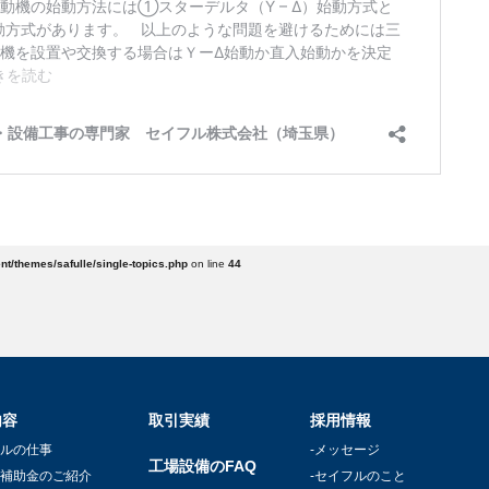
ent/themes/safulle/single-topics.php
on line
44
内容
取引実績
採用情報
フルの仕事
-メッセージ
工場設備のFAQ
ネ補助金のご紹介
-セイフルのこと