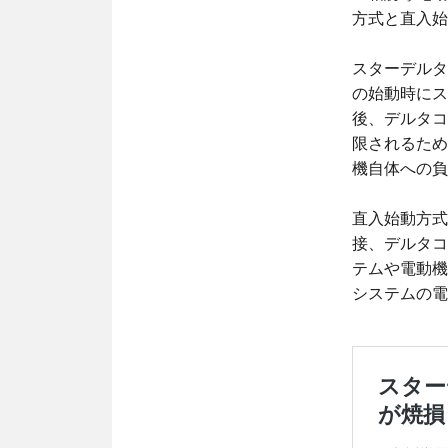
方式と直入始
スターデルタ（Y
の始動時にス
後、デルタコ
限されるため
機自体への負
直入始動方式（D
接、デルタコ
テムや電動機
システムの電