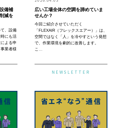
2026.04.03
設備補
広い工場全体の空調を諦めていま
削減を
せんか？
今回ご紹介させていただく
いて、設備
「FLEXAIR（フレックスエアー）」は、
設時にも活
空間ではなく「人」を冷やすという発想
定による申
で、作業環境を劇的に改善します。
、事業者様
こ…
R
NEWSLETTER