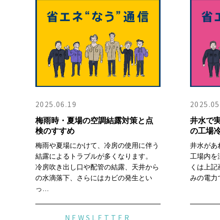
2025.06.19
2025.05
梅雨時・夏場の空調結露対策と点
井水で
検のすすめ
の工場
梅雨や夏場にかけて、冷房の使用に伴う
井水があ
結露によるトラブルが多くなります。
工場内を
冷房吹き出し口や配管の結露、天井から
くは上記
の水滴落下、さらにはカビの発生とい
みの電力
っ…
NEWSLETTER