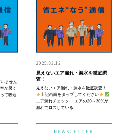
2025.03.12
見えないエア漏れ・漏水を徹底調
査！
ざいません
見えないエア漏れ・漏水を徹底調査！
サ室が暑く
上記画面をタップしてください
なって吸込
エア漏れチェック ・エアの20～30%が
…
漏れでロスしている…
R
NEWSLETTER