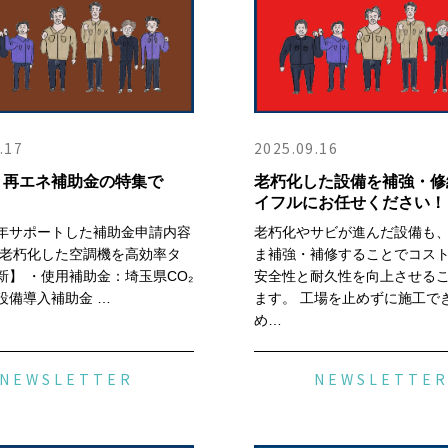
.17
2025.09.16
・再エネ補助金の特集で
老朽化した設備を補強・修
イフルにお任せください！
年サポートした補助金申請内容
老朽化やサビが進んだ設備も
【老朽化した空調機を高効率タ
ま補強・補修することでコス
新】 ・使用補助金：埼玉県CO₂
安全性と耐久性を向上させる
設備導入補助金 …
ます。 工場を止めずに施工で
め…
NEWSLETTER
NEWSLETTE