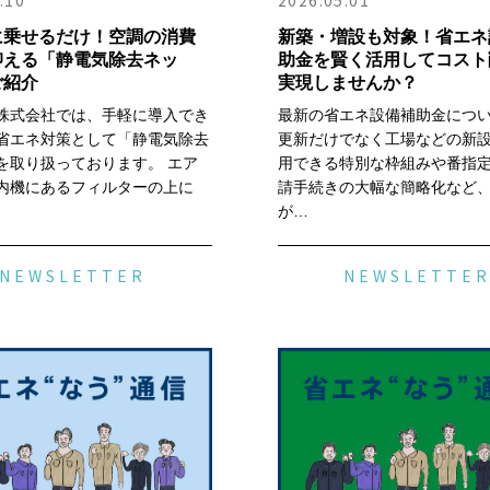
.10
2026.05.01
に乗せるだけ！空調の消費
新築・増設も対象！省エネ
抑える「静電気除去ネッ
助金を賢く活用してコスト
ご紹介
実現しませんか？
株式会社では、手軽に導入でき
最新の省エネ設備補助金につ
省エネ対策として「静電気除去
更新だけでなく工場などの新
を取り扱っております。 エア
用できる特別な枠組みや番指
内機にあるフィルターの上に
請手続きの大幅な簡略化など
が…
NEWSLETTER
NEWSLETTE