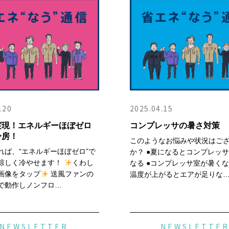
.20
2025.04.15
実現！エネルギーほぼゼロ
コンプレッサの暑さ対策
冷房！
このようなお悩みや状況はご
れば、“エネルギーほぼゼロ”で
か？ ●夏になるとコンプレッ
涼しく冷やせます！
くわし
なる ●コンプレッサ室が暑く
画像をタップ
送風ファンの
温度が上がるとエアが足りな
で動作しノンフロ…
NEWSLETTER
NEWSLETTE