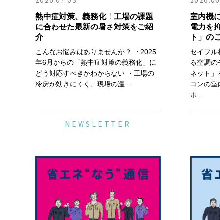
2026.07.03
2026.06
熱中症対策、義務化！工場の課題
室内機
に合わせた最新の暑さ対策をご紹
電力を
介
ト」の
こんなお悩みはありませんか？ ・2025
セイフル
年6月からの「熱中症対策の義務化」に
る空調の
どう対応すべきかわからない ・工場の
ネット」
冷房が効きにくく、現場の温…
コンの室
ポ…
NEWSLETTER