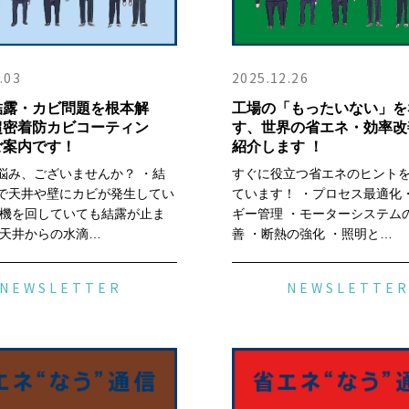
.03
2025.12.26
結露・カビ問題を根本解
工場の「もったいない」を
超密着防カビコーティン
す、世界の省エネ・効率改
ご案内です！
紹介します ！
悩み、ございませんか？ ・結
すぐに役立つ省エネのヒント
で天井や壁にカビが発生してい
ています！ ・プロセス最適化
風機を回していても結露が止ま
ギー管理 ・モーターシステム
・天井からの水滴…
善 ・断熱の強化 ・照明と…
NEWSLETTER
NEWSLETTE