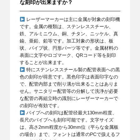
な刻印が出来ますか？
レーザーマーカーは主に金属が対象の刻印機
です。金属の種類は、ステンレススチール、
鉄、アルミニウム、銅、チタン、ニッケル、真
鍮、亜鉛、鉛等です。加工対象の形状は、板
状、パイプ状、円形パーツ等です。金属材料の
表面に文字やロゴマーク、QRコード等を刻印
することが出来ます。
特にステンレススチール製の配管表面への黒
色の刻印が得意です。黒色印字は表面印字なの
で、配管内部まで削り溝が出来ることはありま
せん。サニタリー配管等の分解して洗浄が必要
な配管の再組立時の識別にレーザーマーカーで
の刻印が有効です。
パイプへの刻印は配管径最大130mm程度、
長尺のパイプへも刻印可能です。文字サイズ
は、高さ2mm程度から30mm位（平らな金属板
の場合）まで、フォントは通常のPCで扱えるフ