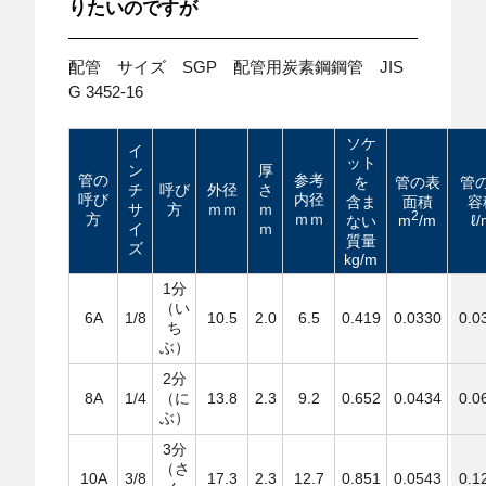
りたいのですが
配管 サイズ SGP 配管用炭素鋼鋼管 JIS
G 3452-16
ソケ
イ
ット
ン
厚
管の
参考
を
管の表
管
チ
呼び
外径
さ
呼び
内径
含ま
面積
容
サ
方
ｍｍ
ｍ
2
方
ｍｍ
m
/m
ℓ
ない
イ
ｍ
質量
ズ
kg/m
1分
（い
6A
1/8
10.5
2.0
6.5
0.419
0.0330
0.0
ち
ぶ）
2分
8A
1/4
（に
13.8
2.3
9.2
0.652
0.0434
0.0
ぶ）
3分
（さ
10A
3/8
17.3
2.3
12.7
0.851
0.0543
0.1