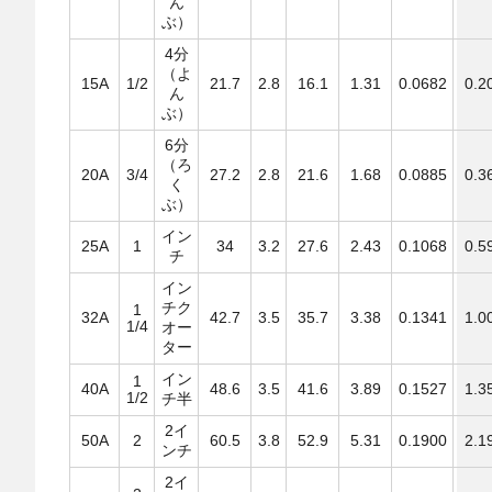
ん
ぶ）
4分
（よ
15A
1/2
21.7
2.8
16.1
1.31
0.0682
0.2
ん
ぶ）
6分
（ろ
20A
3/4
27.2
2.8
21.6
1.68
0.0885
0.3
く
ぶ）
イン
25A
1
34
3.2
27.6
2.43
0.1068
0.5
チ
イン
チク
1
32A
42.7
3.5
35.7
3.38
0.1341
1.0
1/4
オー
ター
イン
1
40A
48.6
3.5
41.6
3.89
0.1527
1.3
1/2
チ半
2イ
50A
2
60.5
3.8
52.9
5.31
0.1900
2.1
ンチ
2イ